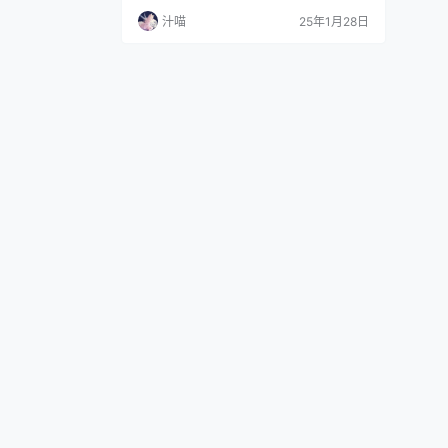
旺：愿您如蛇般灵活应变，智勇双全，事业
汁喵
25年1月28日
高歌猛进，节节攀升。 家宅安泰：如盘蛇护
宅，家和万事兴，宅运连年旺。 健康无忧：
蛇年焕新，愿您身心康健，如新蛇蜕皮般，
蓬勃生机，岁岁平安。 阴阳调和，五福齐临
蛇，居五行属火，寓意阳光与生机；而蛇行
柔顺，代表阴…