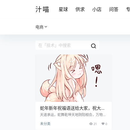
汁喵
星球
供求
小店
问答
电商
蛇年新年祝福语送给大家，祝大家
新年快乐！！！
天道承运，蛇舞乾坤天地阴阳相合，万物生
发而昌。蛇年乃智慧之年，其象征灵动、蜕
未分类
21
0
变、再生，寓意突破与成长。在这吉祥的年
份里，为您送上蛇年最真挚的祝福： 事业兴