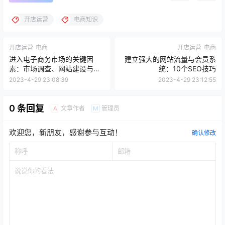
开店运营
电商知识
开店运营
电商
开店运营
电商
进入电子商务市场的关键因
建立强大的网站流量与会员系
素：市场调查、网站建设与推
统：10个SEO技巧
广
2023-4-29 23:08:39
2023-4-29 23:12:55
0 条回复
文章作者
管理员
A
M
欢迎您，新朋友，感谢参与互动！
确认修改