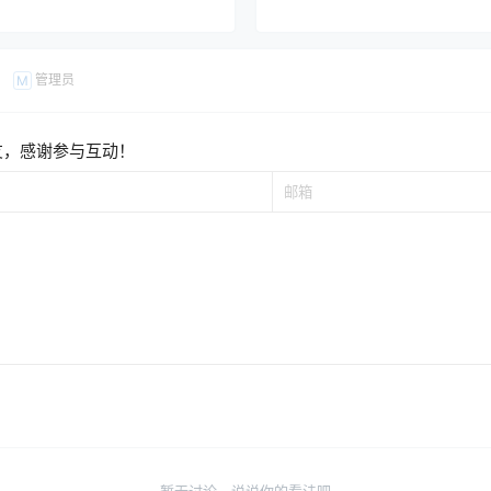
管理员
M
友，感谢参与互动！
暂无讨论，说说你的看法吧