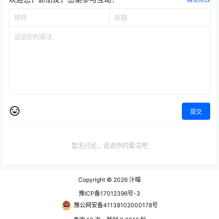
提交
暂无讨论，说说你的看法吧
Copyright © 2026
汁喵
豫ICP备17012396号-3
豫公网安备41138102000178号