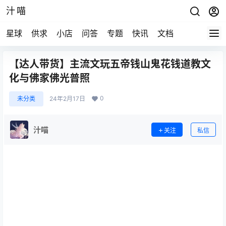
汁喵
星球
供求
小店
问答
专题
快讯
文档
【达人带货】主流文玩五帝钱山鬼花钱道教文
化与佛家佛光普照
0
未分类
24年2月17日
汁喵
关注
私信