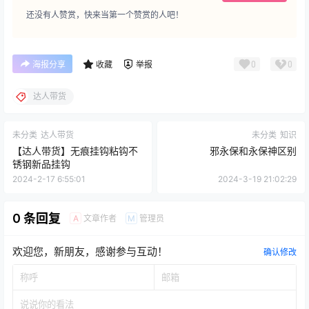
还没有人赞赏，快来当第一个赞赏的人吧！
0
0
海报分享
收藏
举报
达人带货
未分类
达人带货
未分类
知识
【达人带货】无痕挂钩粘钩不
邪永保和永保神区别
锈钢新品挂钩
2024-2-17 6:55:01
2024-3-19 21:02:29
0 条回复
文章作者
管理员
A
M
欢迎您，新朋友，感谢参与互动！
确认修改