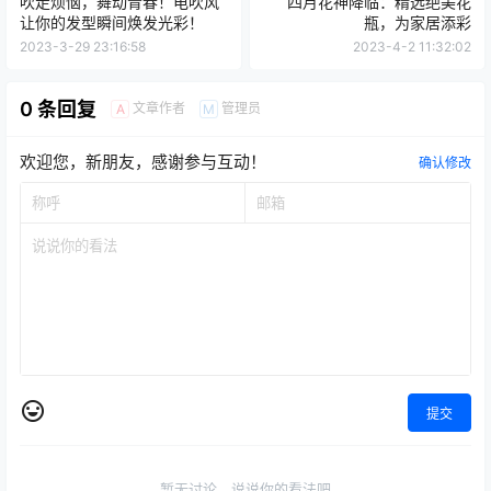
吹走烦恼，舞动青春！电吹风
四月花神降临：精选绝美花
让你的发型瞬间焕发光彩！
瓶，为家居添彩
2023-3-29 23:16:58
2023-4-2 11:32:02
0 条回复
文章作者
管理员
A
M
欢迎您，新朋友，感谢参与互动！
确认修改
提交
暂无讨论，说说你的看法吧