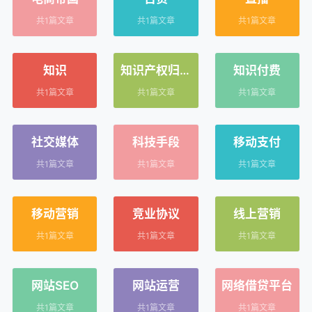
共1篇文章
共1篇文章
共1篇文章
知识
知识产权归属
知识付费
及肖像权
共1篇文章
共1篇文章
共1篇文章
社交媒体
科技手段
移动支付
共1篇文章
共1篇文章
共1篇文章
移动营销
竞业协议
线上营销
共1篇文章
共1篇文章
共1篇文章
网站SEO
网站运营
网络借贷平台
共1篇文章
共1篇文章
共1篇文章