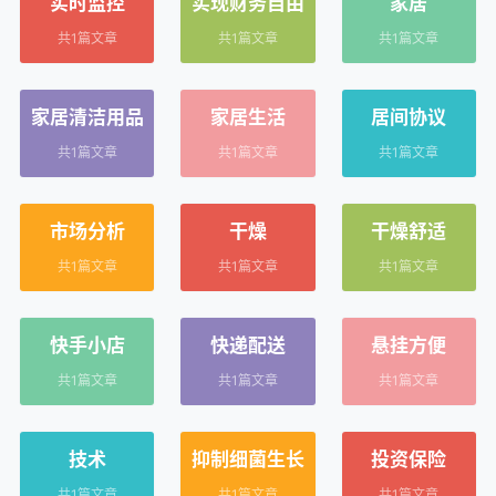
实时监控
实现财务自由
家居
共1篇文章
共1篇文章
共1篇文章
家居清洁用品
家居生活
居间协议
共1篇文章
共1篇文章
共1篇文章
市场分析
干燥
干燥舒适
共1篇文章
共1篇文章
共1篇文章
快手小店
快递配送
悬挂方便
共1篇文章
共1篇文章
共1篇文章
技术
抑制细菌生长
投资保险
共1篇文章
共1篇文章
共1篇文章