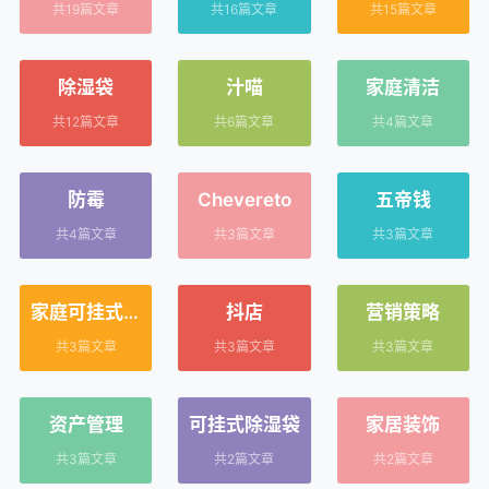
共19篇文章
共16篇文章
共15篇文章
除湿袋
汁喵
家庭清洁
共12篇文章
共6篇文章
共4篇文章
防霉
Chevereto
五帝钱
共4篇文章
共3篇文章
共3篇文章
家庭可挂式除
抖店
营销策略
湿袋
共3篇文章
共3篇文章
共3篇文章
资产管理
可挂式除湿袋
家居装饰
共3篇文章
共2篇文章
共2篇文章