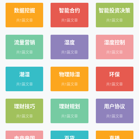
数据挖掘
智能合约
智能投资决策
共1篇文章
共1篇文章
共1篇文章
流量营销
湿度
湿度控制
共1篇文章
共1篇文章
共1篇文章
潮湿
物理除湿
环保
共1篇文章
共1篇文章
共1篇文章
理财技巧
理财规划
用户协议
共1篇文章
共1篇文章
共1篇文章
电商帝国
百货
直播