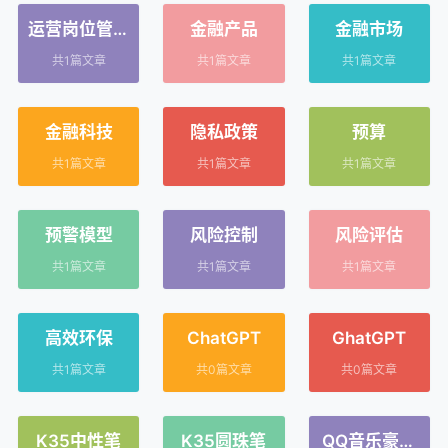
运营岗位管理
金融产品
金融市场
制度规范
共1篇文章
共1篇文章
共1篇文章
金融科技
隐私政策
预算
共1篇文章
共1篇文章
共1篇文章
预警模型
风险控制
风险评估
共1篇文章
共1篇文章
共1篇文章
高效环保
ChatGPT
GhatGPT
共1篇文章
共0篇文章
共0篇文章
K35中性笔
K35圆珠笔
QQ音乐豪华