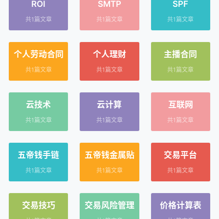
ROI
SMTP
SPF
共1篇文章
共1篇文章
共1篇文章
个人劳动合同
个人理财
主播合同
共1篇文章
共1篇文章
共1篇文章
云技术
云计算
互联网
共1篇文章
共1篇文章
共1篇文章
五帝钱手链
五帝钱金属贴
交易平台
共1篇文章
共1篇文章
共1篇文章
交易技巧
交易风险管理
价格计算表