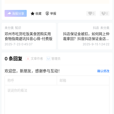
0
0
海报分享
收藏
举报
未分类
知识
抖店
未分类
邓州市吃货吃饭美食团购实用
抖店保证金被扣，如何网上仲
食物指南避坑抖音心得-付费版
裁拿回？抖音抖店保证金店铺
违规罚款申诉失败【法律仲
2025-7-23 0:45:37
2025-9-15 1:24:22
裁】青岛仲裁委员立案追回资
金经验实操
0 条回复
文章作者
管理员
A
M
欢迎您，新朋友，感谢参与互动！
确认修改