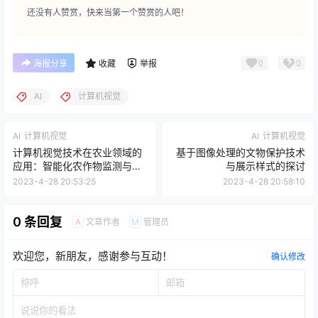
还没有人赞赏，快来当第一个赞赏的人吧！
0
0
海报分享
收藏
举报
AI
计算机视觉
AI
计算机视觉
AI
计算机视觉
计算机视觉技术在农业领域的
基于图像处理的文物保护技术
应用：智能化农作物监测与测
与展示样式的探讨
量
2023-4-28 20:53:25
2023-4-28 20:58:10
0 条回复
文章作者
管理员
A
M
欢迎您，新朋友，感谢参与互动！
确认修改