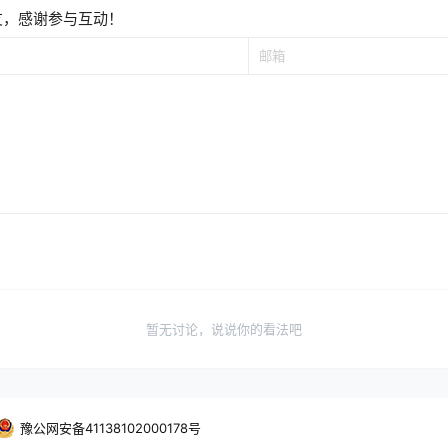
友，感谢参与互动！
暂无讨论，说说你的看法吧
豫公网安备41138102000178号