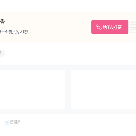
香
给TA打赏
第一个赞赏的人吧！
策
管理员
M