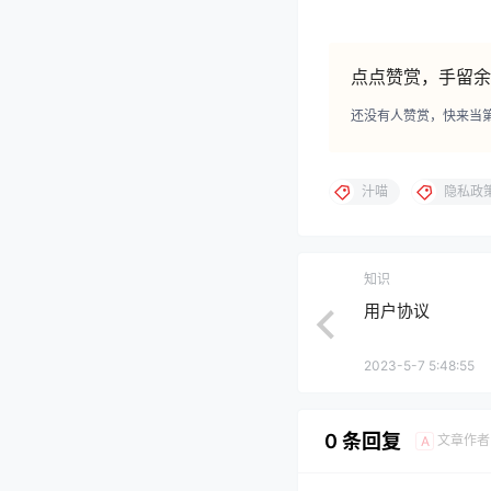
点点赞赏，手留余
还没有人赞赏，快来当
汁喵
隐私政
知识
用户协议
2023-5-7 5:48:55
0 条回复
文章作者
A