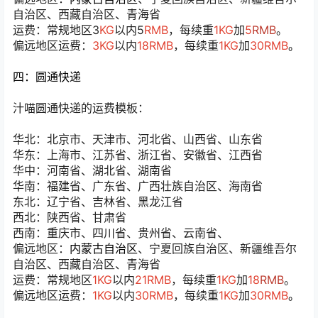
自治区、西藏自治区、青海省
运费：常规地区3
KG
以内5
RMB
，每续重
1KG
加
5
RMB
。
偏远地区运费：
3KG
以内
18RMB
，每续重
1KG
加
30RMB
。
四：圆通快递
汁喵圆通快递的运费模板：
华北：北京市、天津市、河北省、山西省、山东省
华东：上海市、江苏省、浙江省、安徽省、江西省
华中：河南省、湖北省、湖南省
华南：福建省、广东省、广西壮族自治区、海南省
东北：辽宁省、吉林省、黑龙江省
西北：陕西省、甘肃省
西南：重庆市、四川省、贵州省、云南省、
偏远地区：
内蒙古自治区
、宁夏回族自治区、新疆维吾尔
自治区、西藏自治区、青海省
运费：常规地区
1KG
以内
21RMB
，每续重
1KG
加
1
8
RMB
。
偏远地区运费：
1KG
以内
30RMB
，每续重
1KG
加
30RMB
。