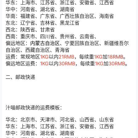
华东：上海市、江苏省、浙江省、安徽省、江西省
华中：河南省、湖北省、湖南省
华南：福建省、广东省、广西壮族自治区、海南省
东北：辽宁省、吉林省、黑龙江省
西北：陕西省、甘肃省
西南：重庆市、四川省、贵州省、云南省、
偏远地区：
内蒙古自治区
、宁夏回族自治区、新疆维吾尔
自治区、西藏自治区、青海省
运费：常规地区
1KG
以内
21RMB
，每续重
1KG
加
1
8
RMB
。
偏远地区运费：
1KG
以内
30RMB
，每续重
1KG
加
30RMB
。
二、邮政快递
汁喵邮政快递的运费模板：
华北：北京市、天津市、河北省、山西省、山东省
华东：上海市、江苏省、浙江省、安徽省、江西省
华中：河南省、湖北省、湖南省