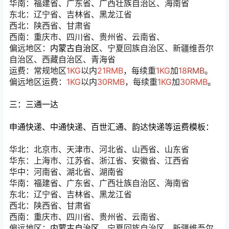
华南：福建省、广东省、广西壮族自治区、海南省
东北：辽宁省、吉林省、黑龙江省
西北：陕西省、甘肃省
西南：重庆市、四川省、贵州省、云南省、
偏远地区：
内蒙古自治区
、宁夏回族自治区、新疆维吾尔
自治区、西藏自治区、青海省
运费：常规地区
1KG
以内
21RMB
，每续重
1KG
加
1
8
RMB
。
偏远地区运费：
1KG
以内
30RMB
，每续重
1KG
加
30RMB
。
三：三通一达
申通快递、中通快递、百世汇通、韵达快递等运费模板：
华北：北京市、天津市、河北省、山西省、山东省
华东：上海市、江苏省、浙江省、安徽省、江西省
华中：河南省、湖北省、湖南省
华南：福建省、广东省、广西壮族自治区、海南省
东北：辽宁省、吉林省、黑龙江省
西北：陕西省、甘肃省
西南：重庆市、四川省、贵州省、云南省、
偏远地区：
内蒙古自治区
、宁夏回族自治区、新疆维吾尔