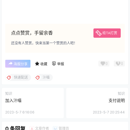
点点赞赏，手留余香
给TA打赏
还没有人赞赏，快来当第一个赞赏的人吧！
0
0
海报分享
收藏
举报
快递配送
汁喵
知识
知识
加入汁喵
支付说明
2023-5-7 6:16:06
2023-5-7 20:25:44
0 条回复
文章作者
管理员
A
M