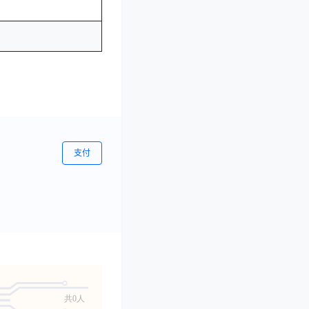
支付
共0人