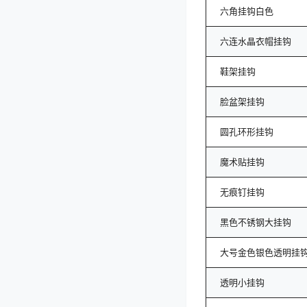
六角挂钩白色
六连水晶衣帽挂钩
鞋架挂钩
脸盆架挂钩
圆孔环形挂钩
魔术贴挂钩
无痕钉挂钩
黑色不锈钢大挂钩
大号金色银色透明挂
透明小挂钩