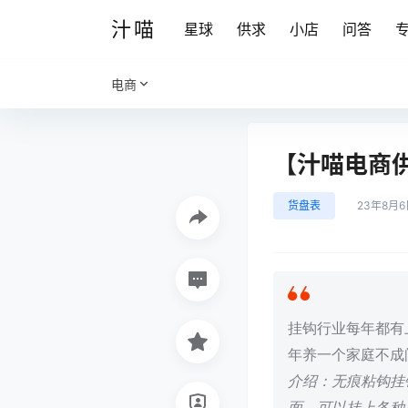
汁喵
星球
供求
小店
问答
电商
【汁喵电商
货盘表
23年8月6
挂钩行业每年都有
年养一个家庭不成
介绍：无痕粘钩挂
面，可以挂上各种