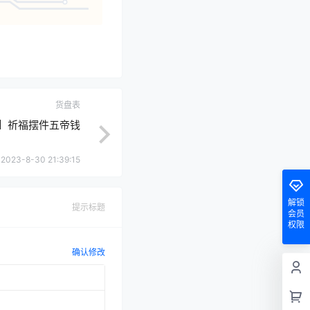
货盘表
】祈福摆件五帝钱
2023-8-30 21:39:15
解锁
提示标题
会员
权限
确认修改