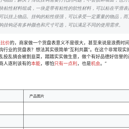
块粘性材料组成，一块是带有粘性的软性材料，可以粘在平滑表
可以挂上物品。挂钩的粘性很强，可以承受一定重量的物品，而
钩挂钩还有多种颜色和尺寸可选，可以满足不同的使用需求。
来
比价
的，商家做一个货盘表意义不是很大，甚至来说是浪费时
钩行业的货盘表？想法其实很简单“互利共赢”。在这个非常现实
乱投乱搞会被割韭菜，踏踏实实做生意，做个有好品德好信誉的
商人逐利该有的
本能
，哪怕
只有一点利
，也是
机会
。”
产品图片