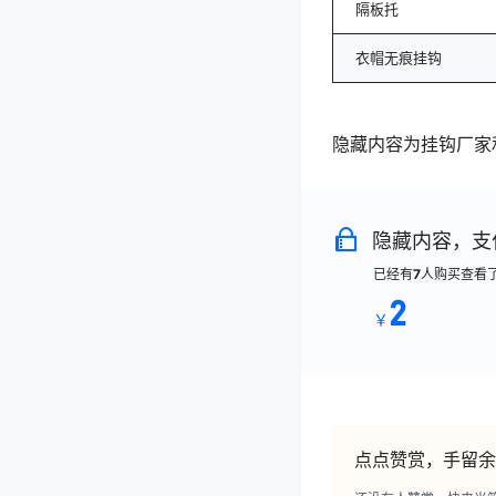
隔板托
衣帽无痕挂钩
隐藏内容为挂钩厂家
隐藏内容，支
已经有
7
人购买查看
2
￥
点点赞赏，手留余