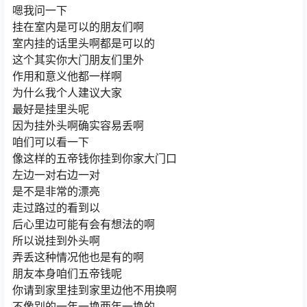
嗯我问一下
挂在室内是可以的朋友们啊
室内挂的话里头啊都是可以的
这个其实你大门朋友们里外
作用和意义他都一样啊
为什么我个人建议大家
最好是挂里头呢
因为挂外头啊确实容易丢啊
咱们可以看一下
像这样的五帝钱你挂到你家大门口
左边一对右边一对
是不是非常的漂亮
走过路过的看到以
后心里边可能有会有想法的啊
所以说挂到外头啊
弄丢这种情况他也是有的啊
朋友本身咱们五帝钱呢
你请到家里挂到家里边他不用换啊
不像别的一年一换两年一换的