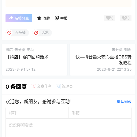
0
0
海报分享
收藏
举报
五帝钱
话术
抖店
未分类
电商
未分类
知识
【抖店】客户回购话术
快手抖音最火梵心直播OBS转
发教程
2023-8-9 1:57:12
2023-8-21 22:13:25
0 条回复
文章作者
管理员
A
M
欢迎您，新朋友，感谢参与互动！
确认修改