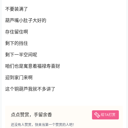
不要装满了
葫芦嘴小肚子大好的
存住留住啊
剩下的挡住
剩下一半空间呢
咱们也是寓意着福禄寿喜财
迎到家门来啊
这个铜葫芦我就不多讲了
点点赞赏，手留余香
给TA打赏
还没有人赞赏，快来当第一个赞赏的人吧！