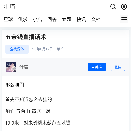
汁喵
星球
供求
小店
问答
专题
快讯
文档
五帝钱直播话术
0
全栈媒体
23年8月12日
汁喵
关注
私信
那么咱们
首先不知道怎么去挂的
咱们 五台山 请这一对
19.9米一对朱砂桃木葫芦五地钱