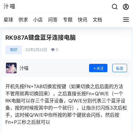
汁喵
星球
供求
小店
问答
专题
快讯
文档
RK987A键盘蓝牙连接电脑
0
知识
23年2月23日
汁喵
关注
私信
开机先按FN+TAB切换宏按键（如果切换之后后面的方法
不管用就再切换回来），之后直接长按Fn+Q/W/E（一个
RK电脑可以存三个蓝牙设备，Q/W/E分别代表三个蓝牙设
备，按的时候按其中的一个就行），让指示灯闪烁3次后松
手，这时候Q/W/E中你所按的那个键就会闪烁，然后按
Fn+P三秒之后就可以