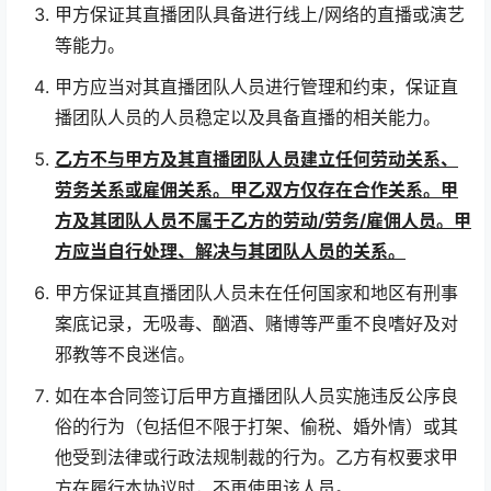
甲方保证其直播团队具备进行线上/网络的直播或演艺
等能力。
甲方应当对其直播团队人员进行管理和约束，保证直
播团队人员的人员稳定以及具备直播的相关能力。
乙方不与甲方及其直播团队人员建立任何劳动关系、
劳务关系或雇佣关系。甲乙双方仅存在合作关系。甲
方及其团队人员不属于乙方的劳动/劳务/雇佣人员。甲
方应当自行处理、解决与其团队人员的关系。
甲方保证其直播团队人员未在任何国家和地区有刑事
案底记录，无吸毒、酗酒、赌博等严重不良嗜好及对
邪教等不良迷信。
如在本合同签订后甲方直播团队人员实施违反公序良
俗的行为（包括但不限于打架、偷税、婚外情）或其
他受到法律或行政法规制裁的行为。乙方有权要求甲
方在履行本协议时，不再使用该人员。