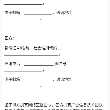
，
电子邮箱：
，通讯地址：
。
乙方：
身份证号码/统一社会信用代码
：
，
通讯电话：
,微信号：
，
电子邮箱：
，通讯地址：
。
鉴于甲方拥有网络直播团队，乙方拥有广告信息技术团队