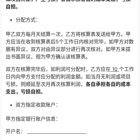
自担。
分配方式：
甲乙双方每月天结算一次，乙方将核算表发送给甲方。甲
方应当在收到核算表后5个工作日内核对完毕，如甲方对数
据有异议，双方对由异议部分进行再次核对。如甲方未提
出书面异议，视为甲方确认该核算表。
双方在核算完毕后，如利润可分配时，乙方应在
10
个工作
日内向甲方支付应分配的利润金额。如当月无利润或项目
亏损，则顺延至次月再次核算利润，
各自承担各自的成本
支出，亏损自担。
双方指定收款账户：
甲方指定银行账户信息：
开户名：