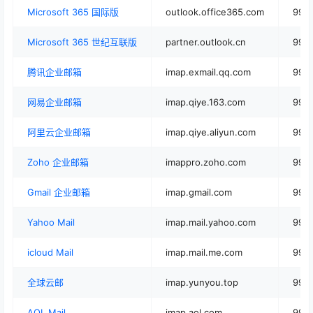
Microsoft 365 国际版
outlook.office365.com
993
Microsoft 365 世纪互联版
partner.outlook.cn
993
腾讯企业邮箱
imap.exmail.qq.com
993
网易企业邮箱
imap.qiye.163.com
993
阿里云企业邮箱
imap.qiye.aliyun.com
993
Zoho 企业邮箱
imappro.zoho.com
993
Gmail 企业邮箱
imap.gmail.com
993
Yahoo Mail
imap.mail.yahoo.com
993
icloud Mail
imap.mail.me.com
993
全球云邮
imap.yunyou.top
993
AOL Mail
imap.aol.com
993