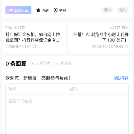
0
0
海报分享
收藏
举报
抖店
未分类
未分类
知识
抖店保证金被扣，如何网上仲
卧槽！AI 浏览器半小时让我赚
裁拿回？抖音抖店保证金店铺
了 100 美元！
违规罚款申诉失败【法律仲
2025-9-15 1:24:22
2025-10-23 16:43:52
裁】青岛仲裁委员立案追回资
金经验实操
0 条回复
文章作者
管理员
A
M
欢迎您，新朋友，感谢参与互动！
确认修改