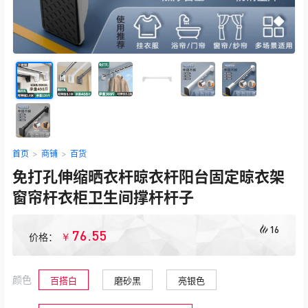
首页
>
商铺
>
百货
免打孔伸缩晒衣杆晾衣杆阳台固定晾衣架
窗帘杆衣柜卫生间撑杆杆子
16
76.55
￥
价格：
颜色
百搭白
磨砂黑
亮银色