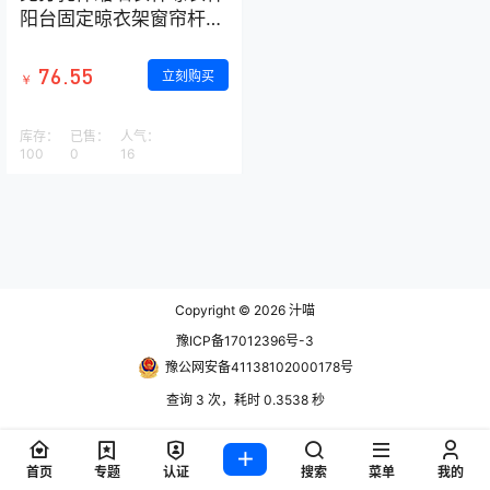
阳台固定晾衣架窗帘杆衣
柜卫生间撑杆杆子
76.55
立刻购买
￥
库存：
已售：
人气：
100
0
16
Copyright © 2026
汁喵
豫ICP备17012396号-3
豫公网安备41138102000178号
查询 3 次，耗时 0.3538 秒
首页
专题
认证
搜索
菜单
我的