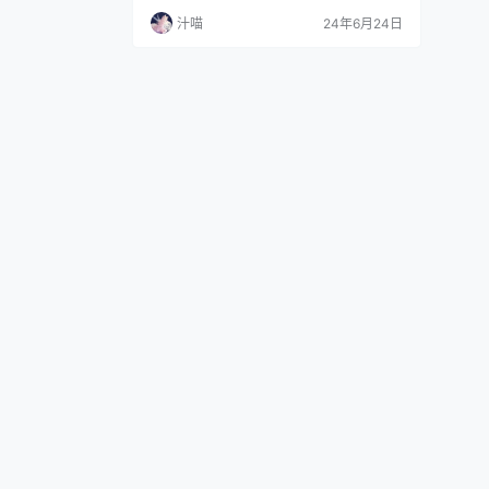
________ 鉴于乙方从事网络信息服…
汁喵
24年6月24日