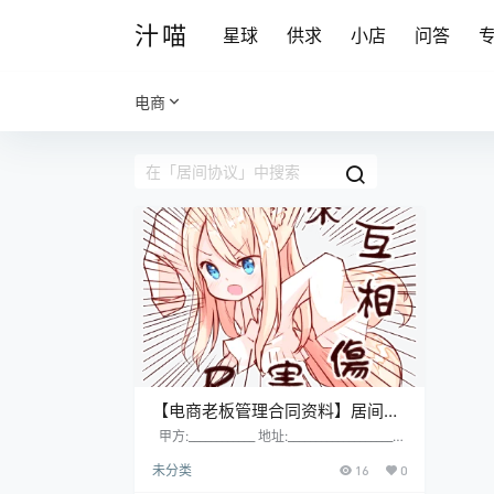
汁喵
星球
供求
小店
问答
电商
【电商老板管理合同资料】居间协
议
甲方:____________ 地址:_____________________
_____ 法定代表人:______________________ 乙
未分类
16
0
方:____________________________ 地址:_________
___________________ 法定代表人:______________