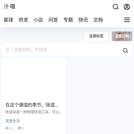
汁喵
星球
供求
小店
问答
专题
快讯
文档
全部标签
湿度控制
在这个潮湿的季节，除湿袋
就是你的救星！它们不仅可
除湿袋是一种物理除湿工具，可以
以帮你的衣物和鞋子保持干
有效防止潮湿、霉菌和异味的侵
家居生活
蚀，使用方便、易于携带。本文介
爽，还能让你的家居用品和
绍了除湿袋的原理、使用方法、优
13
0
书籍文件免于受潮损坏！
点、适用范围和选择购买的注意事