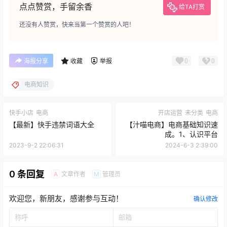
点点赞赏，手留余香
给TA打赏
还没有人赞赏，快来当第一个赞赏的人吧！
0
0
海报分享
收藏
举报
电商知识
快手小店
电商
开店运营
未分类
电商
【最新】快手违禁词语大全
【汁喵电商】电商基础知识速
成。1、认识平台
2023-9-2 22:06:31
2024-6-3 2:39:00
0 条回复
文章作者
管理员
A
M
欢迎您，新朋友，感谢参与互动！
确认修改