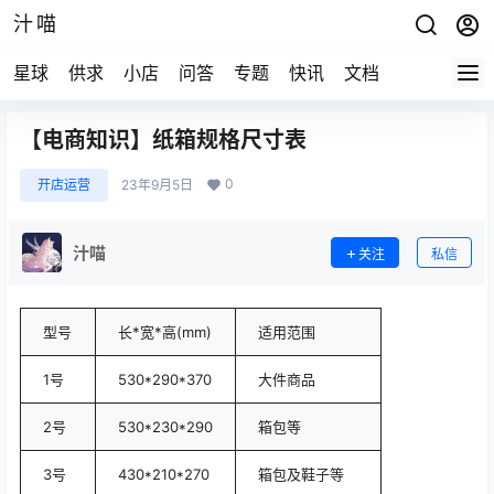
汁喵
星球
供求
小店
问答
专题
快讯
文档
【电商知识】纸箱规格尺寸表
0
开店运营
23年9月5日
汁喵
关注
私信
型号
长*宽*高(mm)
适用范围
1号
530*290*370
大件商品
2号
530*230*290
箱包等
3号
430*210*270
箱包及鞋子等