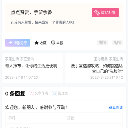
点点赞赏，手留余香
给TA打赏
还没有人赞赏，快来当第一个赞赏的人吧！
0
0
海报分享
收藏
举报
家居生活
家庭清洁
卫浴用品
家居生活
懒人抹布，让你的生活更便利
洗手盆选购攻略：如何挑选适
合自己的“洗脸池”
2023-2-18 14:07:23
2023-3-26 21:16:42
0 条回复
文章作者
管理员
A
M
欢迎您，新朋友，感谢参与互动！
确认修改