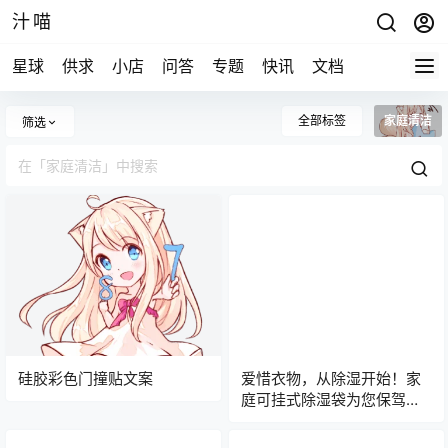
汁喵
星球
供求
小店
问答
专题
快讯
文档
全部标签
家庭清洁
筛选
硅胶彩色门撞贴文案
爱惜衣物，从除湿开始！家
庭可挂式除湿袋为您保驾护
航！