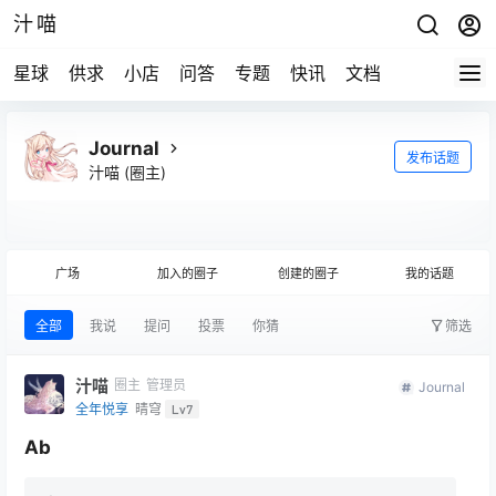
汁喵
星球
供求
小店
问答
专题
快讯
文档
Journal
发布话题
汁喵
(圈主)
广场
加入的圈子
创建的圈子
我的话题
全部
我说
提问
投票
你猜
筛选
汁喵
圈主
管理员
Journal
全年悦享
晴穹
Lv7
Ab