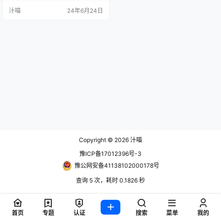
协商一致，就甲方委托乙方代为持
汁喵
24年6月24日
有股权事宜达成如下协议： 委托内
容 甲方自愿委托乙方作为 …
Copyright © 2026
汁喵
豫ICP备17012396号-3
豫公网安备41138102000178号
查询 5 次，耗时 0.1826 秒
首页
专题
认证
搜索
菜单
我的