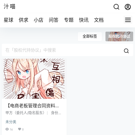
汁喵
星球
供求
小店
问答
专题
快讯
文档
全部标签
股权代持协议
【电商老板管理合同资料】
股权代持协议
甲方（委托人/隐名股东）： 身份证
号码： 地址： 电话： 乙方（受托
未分类
人/代持人/显名股东）： 身份证号
码： 地址： 电话： 甲、乙双方本
16
0
着平等互利、诚实守信的原则，经