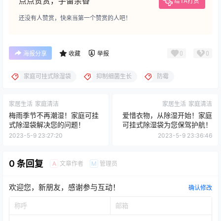
点点赞赏，手留余香
给TA打赏
还没有人赞赏，快来当第一个赞赏的人吧！
0
0
海报分享
收藏
举报
家庭可挂式除湿袋
抑制细菌生长
防霉
家居生活
家庭清洁
家居生活
家庭清洁
梅雨季节不再潮湿！家庭可挂
爱惜衣物，从除湿开始！家庭
式除湿袋解决您的问题！
可挂式除湿袋为您保驾护航！
2023-5-9 23:27:20
2023-5-9 23:36:46
0 条回复
文章作者
管理员
A
M
欢迎您，新朋友，感谢参与互动！
确认修改